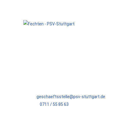
Sie haben Lust auf Fechten? Trainieren Sie
Florettfechten und feiern Sie zusammen mit
unserem Team regelmäßig Erfolge.
PSV STUTTGART
E-Mail:
geschaeftsstelle@psv-stuttgart.de
Telefon:
0711 / 55 85 63
Adresse:
Fritz-Walter-Weg 10
70372 Stuttgart