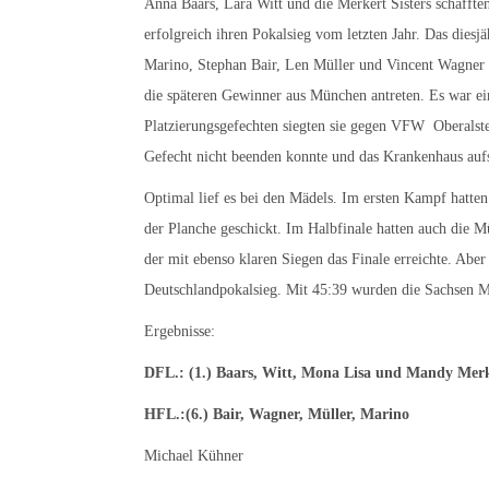
Anna Baars, Lara Witt und die Merkert Sisters schaffte
erfolgreich ihren Pokalsieg vom letzten Jahr. Das die
Marino, Stephan Bair, Len Müller und Vincent Wagner s
die späteren Gewinner aus München antreten. Es war ei
Platzierungsgefechten siegten sie gegen VFW Oberalste
Gefecht nicht beenden konnte und das Krankenhaus au
Optimal lief es bei den Mädels. Im ersten Kampf hatt
der Planche geschickt. Im Halbfinale hatten auch die M
der mit ebenso klaren Siegen das Finale erreichte. Ab
Deutschlandpokalsieg. Mit 45:39 wurden die Sachsen M
Ergebnisse:
DFL.: (1.) Baars, Witt, Mona Lisa und Mandy Mer
HFL.:(6.) Bair, Wagner, Müller, Marino
Michael Kühner