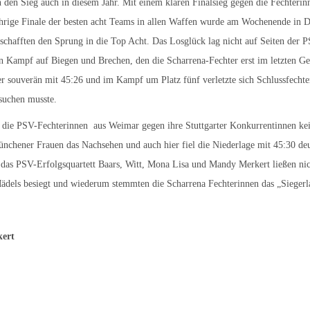
n den Sieg auch in diesem Jahr. Mit einem klaren Finalsieg gegen die Fechteri
sjährige Finale der besten acht Teams in allen Waffen wurde am Wochenende in 
chafften den Sprung in die Top Acht. Das Losglück lag nicht auf Seiten der P
n Kampf auf Biegen und Brechen, den die Scharrena-Fechter erst im letzten Ge
r souverän mit 45:26 und im Kampf um Platz fünf verletzte sich Schlussfechte
fsuchen musste.
en die PSV-Fechterinnen aus Weimar gegen ihre Stuttgarter Konkurrentinnen k
ünchener Frauen das Nachsehen und auch hier fiel die Niederlage mit 45:30 deu
er das PSV-Erfolgsquartett Baars, Witt, Mona Lisa und Mandy Merkert ließen 
ädels besiegt und wiederum stemmten die Scharrena Fechterinnen das „Siegerl
kert