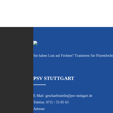
Sie haben Lust auf Fechten? Trainieren Sie Florettfec
PSV STUTTGART
E-Mail:
geschaeftsstelle@psv-stuttgart.de
Telefon:
0711 / 55 85 63
Adresse: