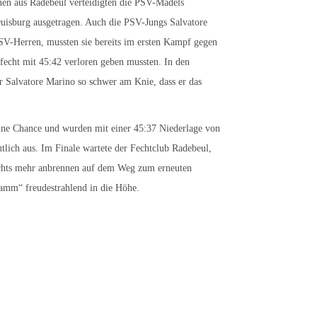
nnen aus Radebeul verteidigten die PSV-Mädels
Duisburg ausgetragen. Auch die PSV-Jungs Salvatore
SV-Herren, mussten sie bereits im ersten Kampf gegen
fecht mit 45:42 verloren geben mussten. In den
r Salvatore Marino so schwer am Knie, dass er das
eine Chance und wurden mit einer 45:37 Niederlage von
tlich aus. Im Finale wartete der Fechtclub Radebeul,
nichts mehr anbrennen auf dem Weg zum erneuten
amm“ freudestrahlend in die Höhe.