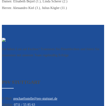
Damen: Elisabeth Bejzel (1.), Linda Scherer (2.)
Herren: Alessandro Kiel (3.), Julius Kögler (11.)
Sie haben Lust auf Fechten? Trainieren Sie Florettfechten und feiern Sie
zusammen mit unserem Team regelmäßig Erfolge.
PSV STUTTGART
E-Mail:
geschaeftsstelle@psv-stuttgart.de
Telefon:
0711 / 55 85 63