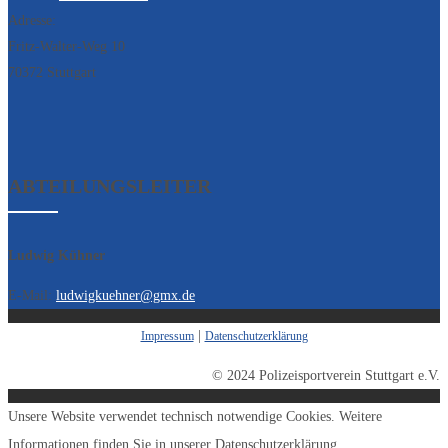
Adresse:
Fritz-Walter-Weg 10
70372 Stuttgart
ABTEILUNGSLEITER
Ludwig Kühner
E-Mail:
ludwigkuehner@gmx.de
|
Impressum
Datenschutzerklärung
© 2024 Polizeisportverein Stuttgart e.V.
Unsere Website verwendet technisch notwendige Cookies. Weitere
Informationen finden Sie in unserer Datenschutzerklärung.