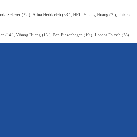
inda Scherer (32.), Alina Hedderich (33.), HFL: Yihang Huang (3.), Patrick
ner (14.), Yihang Huang (16.), Ben Finzenhagen (19.), Leonas Faitsch (28)