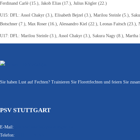
Ferdinand Carlè (15.), Jakob Elias (17.), Julius Kögler (22.)
U15: DFL: Assol Chakyr (3.), Elisabeth Bejzel (3.), Marilou Steinle (5.), Sak
Botschner (7.), Max Roser (16.), Alessandro Kiel (22.), Leonas Faitsch (23.), 
U17: DFL: Marilou Steinle (3.), Assol Chakyr (3.), Sakura Nagy (8.), Martha 
Sie haben Lust auf Fechten? Trainieren Sie Florettfechten und feiern Sie zu
PSV STUTTGART
E-Mail:
geschaeftsstelle@psv-stuttgart.de
Telefon:
0711 / 55 85 63