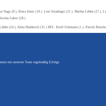
ura Nagy (8.), Klara Simic (19.), Leni Stradinger (21.), Martha Lübbe (27.), L
Nicolas Gabor (28.)
Lübbe (24.), Alina Hedderich (31.) HFL: Kirill Schimann (1.), Patrick Botsch
sammen mit unserem Team regelmäßig Erfolge.