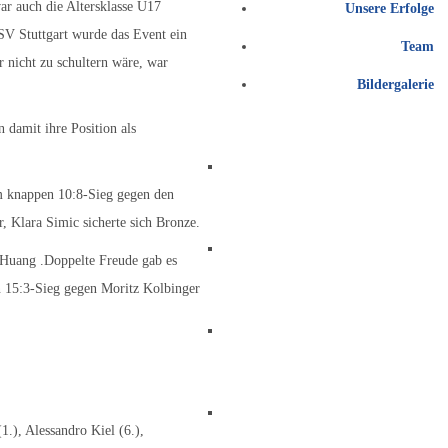
ar auch die Altersklasse U17
Unsere Erfolge
SV Stuttgart wurde das Event ein
Team
r nicht zu schultern wäre, war
Bildergalerie
 damit ihre Position als
FECHTEN LERNEN
em knappen 10:8-Sieg gegen den
 Klara Simic sicherte sich Bronze.
BERICHTE UND NEWS
g Huang .Doppelte Freude gab es
en 15:3-Sieg gegen Moritz Kolbinger
FÖRDERVEREIN
ZUM HAUPTVEREIN
1.), Alessandro Kiel (6.),