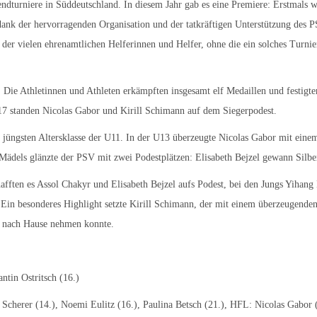
endturniere in Süddeutschland. In diesem Jahr gab es eine Premiere: Erstmals w
dank der hervorragenden Organisation und der tatkräftigen Unterstützung des P
der vielen ehrenamtlichen Helferinnen und Helfer, ohne die ein solches Turnie
Die Athletinnen und Athleten erkämpften insgesamt elf Medaillen und festigten
17 standen Nicolas Gabor und Kirill Schimann auf dem Siegerpodest.
r jüngsten Altersklasse der U11. In der U13 überzeugte Nicolas Gabor mit ein
dels glänzte der PSV mit zwei Podestplätzen: Elisabeth Bejzel gewann Silber,
afften es Assol Chakyr und Elisabeth Bejzel aufs Podest, bei den Jungs Yihan
. Ein besonderes Highlight setzte Kirill Schimann, der mit einem überzeugend
t nach Hause nehmen konnte.
ntin Ostritsch (16.)
 Scherer (14.), Noemi Eulitz (16.), Paulina Betsch (21.), HFL: Nicolas Gabor (