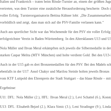
Italien und Frankreich – traten beim Rössle-Turnier an, einem der größten Jug
vertreten, was dem Turnier eine zusätzliche Herausforderung bescherte. Doch 
voller Erfolg. Turnierorganisatorin Bettina Kühner lobt: „Die Zusammenarbeit 
vorbildlich und zeigt, dass man sich auf die PSV-Familie verlassen kann.“
Auch aus sportlicher Sicht war das Wochenende für den PSV ein voller Erfolg: 
erfolgreichster Verein in Baden-Württemberg. In den Altersklassen U13 und U
Nola Müller und Ihvan Meral erkämpften sich jeweils die Silbermedaille in de
starken Caspar Melita (MTV München) und holte verdient Gold. Bei den U13-Mä
Auch in der U15 gab es drei Bronzemedaillen für den PSV. Bei den Mädels sch
ebenfalls in der U17: Assol Chakyr und Marilou Steinle holten jeweils Bronze
vom KTF Luitpold den Ehrenpreis der Stadt Stuttgart – das blaue Rössle – mi
Ergebnisse:
U11: DFL: Nola Müller (2.), HFL: Ihvan Meral (2.), Levi Schattel (6.), Konsta
U13: DFL: Elisabeth Bejzel (2.), Klara Simic (3.), Leni Stradinger (9.), Linda