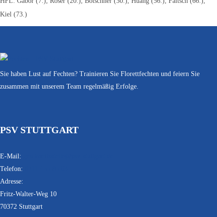
HFL: Gabor (7.), Roser (20.), Botschner (30.), Huang (56.), Faitsch (66.),
Kiel (73.)
Sie haben Lust auf Fechten? Trainieren Sie Florettfechten und feiern Sie
zusammen mit unserem Team regelmäßig Erfolge.
PSV STUTTGART
E-Mail:
geschaeftsstelle@psv-stuttgart.de
Telefon:
0711 / 55 85 63
Adresse:
Fritz-Walter-Weg 10
70372 Stuttgart