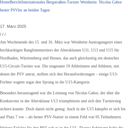
Home
Bericht
Internationales Bergstraßen-Turnier Weinheim: Nicolas Gabor
bester PSVler an beiden Tagen
17. März 2025
/
/
/
Am Wochenende des 15. und 16. März war Weinheim Austragungsort eines
hochkarätigen Ranglistenturniers der Altersklassen U11, U13 und U15 für
Nordbaden, Württemberg und Hessen, das auch gleichzeitig ein deutsches
U15-Circuit-Turnier war. Die insgesamt 19 Athletinnen und Athleten, mit
denen der PSV antrat, stellten sich den Herausforderungen – einige U13-
Fechter wagten sogar den Sprung in die U15-Kategorie.
Besonders herausragend war die Leistung von Nicolas Gabor, der über die
Konkurrenz in der Altersklasse U13 triumphieren und sich den Turniersieg
sichern konnte. Doch damit nicht genug: Auch in der U15 kämpfte er sich bis
auf Platz 7 vor – als bester PSV-Starter in einem Feld von
95 Teilnehmern.
Weitere Erfolge für den PSV gab es in der U11: Zhanna Schimann holte die