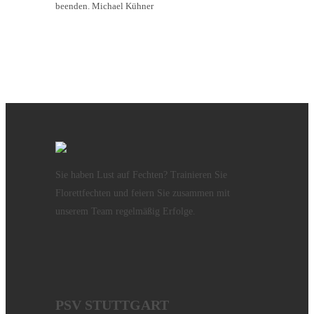
beenden.
Michael Kühner
Sie haben Lust auf Fechten? Trainieren Sie
Florettfechten und feiern Sie zusammen mit
unserem Team regelmäßig Erfolge.
PSV STUTTGART