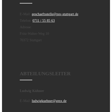
E-Mail:
geschaeftsstelle@psv-stuttgart.de
Telefon:
0711 / 55 85 63
Adresse:
Fritz-Walter-Weg 10
70372 Stuttgart
ABTEILUNGSLEITER
Ludwig Kühner
E-Mail:
ludwigkuehner@gmx.de