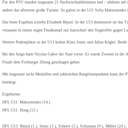
Für den PSV standen insgesamt 21 Nachwuchsathletinnen und – athleten auf d
andere das allererste große Turnier. So gaben in der U11 Sofia Maksymenko
Das beste Ergebnis erzielte Elisabeth Bejzel: In der U13 dominierte sie das 
verpasste in einem engen Finalkampf nur haarscharf den Siegtreffer gegen Lu
Weitere Podestplätze in der U13 holten Klara Simic und Julius Kögler. Beide
Bei den Jungs hatte Nicolas Gabor die Nase vorne: Er wurde Zweiter in der 
Finale dem Freiburger Zhong geschlagen geben.
Mit insgesamt sechs Medaillen und zahlreichen Ranglistenpunkten kann der PS
bestätigt.
Ergebnisse:
DFL U11: Maksymenko (14.)
HFL U11: Hong (13.)
DFL U13: Bejzel (1.), Simic (3.), Scherer (5.), Schimann (9.), Müller (24.),