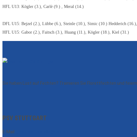
HFL U13: Kögler (3.), Carlè (9.) , Meral (14.)
DFL U15: Bejzel (2.), Lübbe (6.), Steinle (10.), Simic (10.) Hedderich (16.),
HFL U15: Gabor (2.), Faitsch (3.), Huang (11.), Kögler (18.), Kiel (31.)
Sie haben Lust auf Fechten? Trainieren Sie Florettfechten und fei
PSV STUTTGART
E-Mail:
geschaeftsstelle@psv-stuttgart.de