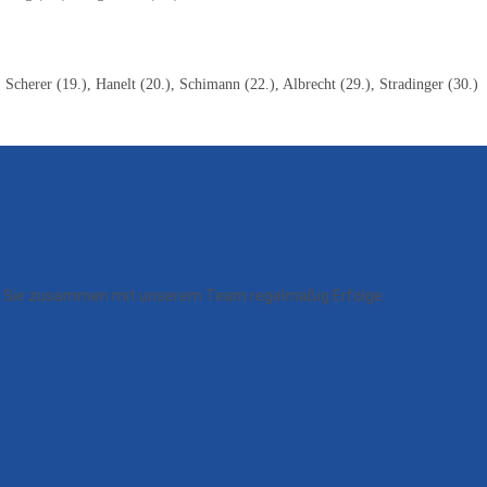
 Scherer (19.), Hanelt (20.), Schimann (22.), Albrecht (29.), Stradinger (30.)
ern Sie zusammen mit unserem Team regelmäßig Erfolge.