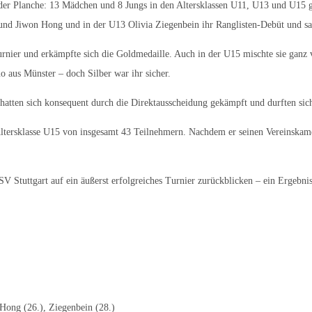
er Planche: 13 Mädchen und 8 Jungs in den Altersklassen U11, U13 und U15 gin
 und Jiwon Hong und in der U13 Olivia Ziegenbein ihr Ranglisten-Debüt und s
Turnier und erkämpfte sich die Goldmedaille. Auch in der U15 mischte sie ganz
o aus Münster – doch Silber war ihr sicher.
 hatten sich konsequent durch die Direktausscheidung gekämpft und durften si
Altersklasse U15 von insgesamt 43 Teilnehmern. Nachdem er seinen Vereinskame
V Stuttgart auf ein äußerst erfolgreiches Turnier zurückblicken – ein Ergebni
 Hong (26.), Ziegenbein (28.)