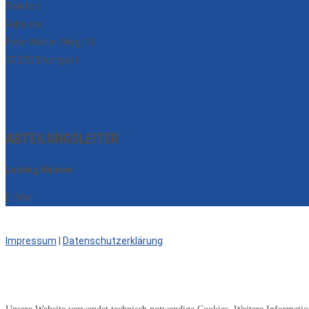
Telefon:
0711 / 55 85 63
Adresse:
Fritz-Walter-Weg 10
70372 Stuttgart
ABTEILUNGSLEITER
Ludwig Kühner
E-Mail:
ludwigkuehner@gmx.de
Impressum
|
Datenschutzerklärung