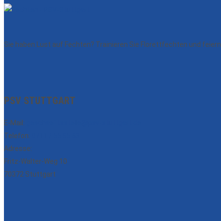
Sie haben Lust auf Fechten? Trainieren Sie Florettfechten und fei
PSV STUTTGART
E-Mail:
geschaeftsstelle@psv-stuttgart.de
Telefon:
0711 / 55 85 63
Adresse:
Fritz-Walter-Weg 10
70372 Stuttgart