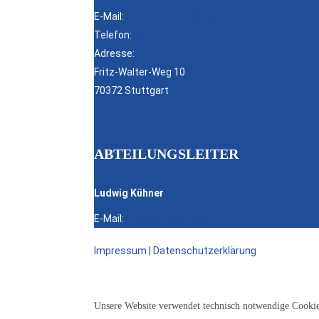
E-Mail:
geschaeftsstelle@psv-stuttgart.de
Telefon:
0711 / 55 85 63
Adresse:
Fritz-Walter-Weg 10
70372 Stuttgart
ABTEILUNGSLEITER
Ludwig Kühner
E-Mail:
ludwigkuehner@gmx.de
Impressum
|
Datenschutzerklärung
Unsere Website verwendet technisch notwendige Cookies