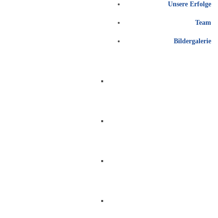
Unsere Erfolge
Team
Bildergalerie
FECHTEN LERNEN
BERICHTE UND NEWS
FÖRDERVEREIN
ZUM HAUPTVEREIN