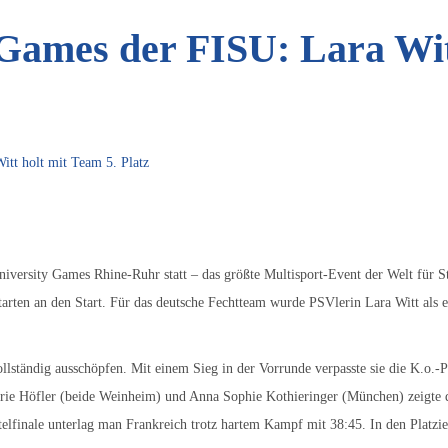
Games der FISU: Lara Witt
tt holt mit Team 5. Platz
iversity Games Rhine-Ruhr statt – das größte Multisport-Event der Welt für St
arten an den Start. Für das deutsche Fechtteam wurde PSVlerin Lara Witt als 
llständig ausschöpfen. Mit einem Sieg in der Vorrunde verpasste sie die K.o.-P
 Höfler (beide Weinheim) und Anna Sophie Kothieringer (München) zeigte das
telfinale unterlag man Frankreich trotz hartem Kampf mit 38:45. In den Platzi